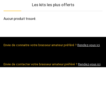
Les kits les plus offerts
Aucun produit trouvé.
Envie de connaitre votre brasseur amateur préféré ?
Rendez-vous ici
.
Envie de contacter votre brasseur amateur préféré ?
Rendez-vous ici
.
Envie de découvrir le bon vin, rendez-vous sur
conroy.fr
.
Envie de lire du blabla ?
Rendez-vous ici
.